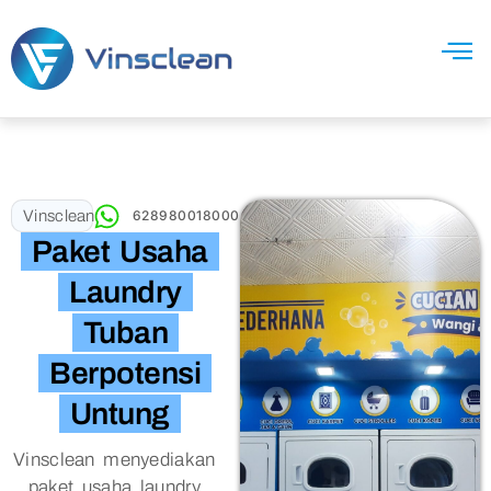
Vinsclean
628980018000
Paket Usaha
Laundry
Tuban
Berpotensi
Untung
Vinsclean menyediakan
paket usaha laundry